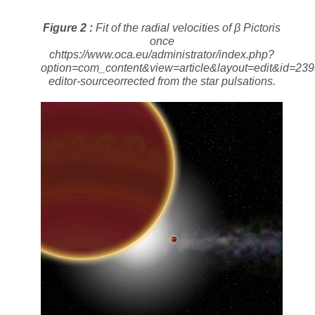
Figure 2 :
Fit of the radial velocities of β Pictoris
once
chttps://www.oca.eu/administrator/index.php?
option=com_content&view=article&layout=edit&id=239
editor-sourceorrected from the star pulsations.