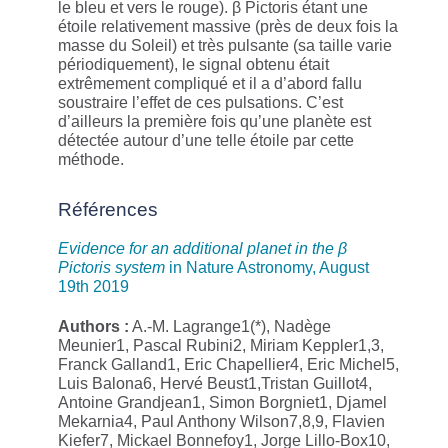
le bleu et vers le rouge). β Pictoris étant une
étoile relativement massive (près de deux fois la
masse du Soleil) et très pulsante (sa taille varie
périodiquement), le signal obtenu était
extrêmement compliqué et il a d’abord fallu
soustraire l’effet de ces pulsations. C’est
d’ailleurs la première fois qu’une planète est
détectée autour d’une telle étoile par cette
méthode.
Références
Evidence for an additional planet in the β
Pictoris system
in Nature Astronomy, August
19th 2019
Authors :
A.-M. Lagrange1(*), Nadège
Meunier1, Pascal Rubini2, Miriam Keppler1,3,
Franck Galland1, Eric Chapellier4, Eric Michel5,
Luis Balona6, Hervé Beust1,Tristan Guillot4,
Antoine Grandjean1, Simon Borgniet1, Djamel
Mekarnia4, Paul Anthony Wilson7,8,9, Flavien
Kiefer7, Mickael Bonnefoy1, Jorge Lillo-Box10,