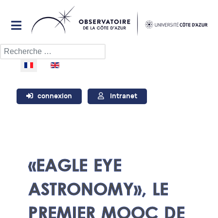
Rechercher
Sélectionnez votre langue
connexion
Intranet
«EAGLE EYE
ASTRONOMY», LE
PREMIER MOOC DE