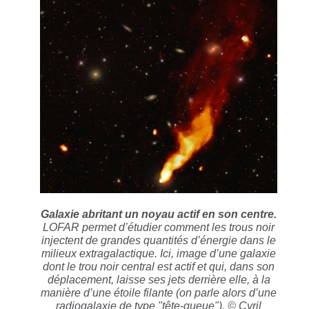
Galaxie abritant un noyau actif en son centre.
LOFAR permet d’étudier comment les trous noir
injectent de grandes quantités d’énergie dans le
milieux extragalactique. Ici, image d’une galaxie
dont le trou noir central est actif et qui, dans son
déplacement, laisse ses jets derrière elle, à la
manière d’une étoile filante (on parle alors d’une
radiogalaxie de type "tête-queue"). © Cyril