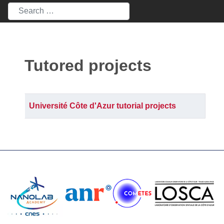
Rechercher
Tutored projects
Articles
Title
Université Côte d'Azur tutorial projects