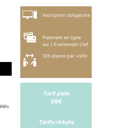
Inscription obligatoire
Paiement en ligne
sur
L'Evenement Clef
105 places par visite
Tarif plein
35€
étéo.
-
Tarifs réduits