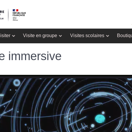
isiter
Visite en groupe
Visites scolaires
Boutiq
re immersive