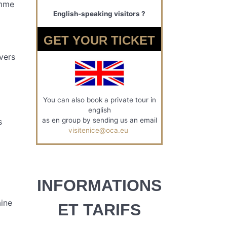
amme
English-speaking visitors ?
GET YOUR TICKET
ivers
You can also book a private tour in
english
as en group by sending us an email
s
visitenice@oca.eu
INFORMATIONS
aine
ET TARIFS